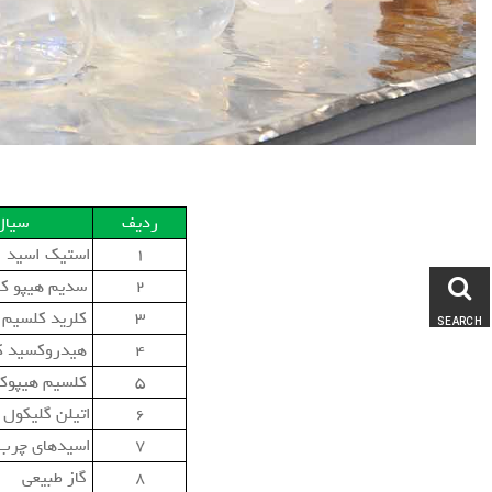
ردیف
سيال
۱
استيك اسيد
۲
سديم هيپو كل
۳
كلريد كلسيم
SEARCH
۴
هيدروكسيد ك
۵
كلسيم هيپوكل
۶
اتيلن گليكول
۷
اسيدهاي چرب
۸
گاز طبيعي