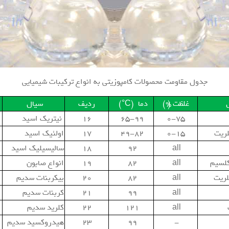
جدول مقاومت محصولات کامپوزیتی به انواع ترکیبات شیمیایی
غلظت (%)
دما (C°)
ردیف
سيال
0-75
65-99
۱۶
نيتريك اسيد
ريت
0-15
49-82
۱۷
اولئيك اسيد
all
92
۱۸
ساليسيليك اسيد
لسيم
all
82
۱۹
انواع صابون
ريت
all
82
۲۰
بيكربنات سديم
all
99
۲۱
كربنات سديم
all
121
۲۲
كلريد سديم
-
99
۲۳
هيدروكسيد سديم