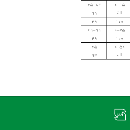
65-82
0-15
99
all
49
100
49-99
0-75
49
100
65
0-50
94
all