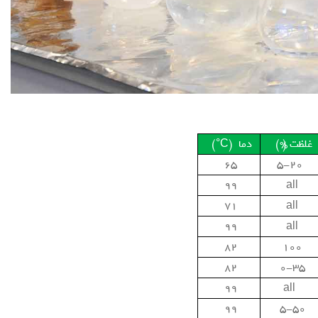
غلظت (%)
دما (C°)
65
5-20
99
all
71
all
99
all
82
100
82
0-35
99
all
99
5-50