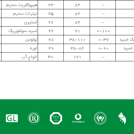
-
82
۲۴
هيپوكلريت سديم
-
82
۲۵
نيترات سديم
-
82
۲۶
استيرن
0-100
71
۲۷
اسيد سولفوريك
یک اسید
0-37
38-110
۲۸
تولوئن
 اسيد
0-60
38-82
۲۹
اوره
-
121
۳۰
انواع آب