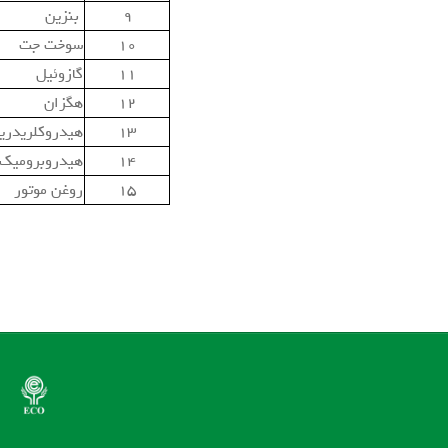
۹
بنزين
۱۰
سوخت جت
۱۱
گازوئيل
۱۲
هگزان
۱۳
هیدروکلریدر
۱۴
هيدروبروميك
۱۵
روغن موتور