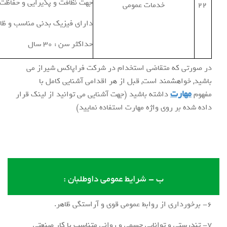
جهت نظافت و پذیرایی و حفاظت
22
خدمات عمومی
دارای فیزیک بدنی مناسب و ظا
حداکثر سن : 30 سال
در صورتی که متقاضی استخدام در شرکت فراپاکس شیراز می
باشید, خواهشمند است, قبل از هر اقدامی آشنایی کامل با
مهارت
مفهوم
داشته باشید (جهت آشنایی می توانید از لینک قرار
داده شده بر روی واژه مهارت استفاده نمایید)
ب - شرایط عمومی داوطلبان :
6- برخورداری از روابط عمومی قوی و آراستگی ظاهر.
7- تندرستی و توانایی جسمی و روانی متناسب با کار صنعتی