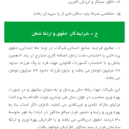
4- خلاق، مبتکر و ارزش آفرین
۵- متقاضی صرفا باید ساکن شیراز یا سپیدان باشد
ج - شرایط کار، حقوق و ارتقا شغل
1- مطابق فرایند منابع انسانی شرکت, در چند ماه ابتدایی, حقوق
پرداختی با احتساب مدت زمان اضافه کاری مندرج در بند 4 همین
بخش و با احتساب كسورات قانوني, جهت فرد با یک فرزند حدود
26 میلیون تومان می باشد و بدون فرزند حدود 24 میلیون تومان
می باشد.
این شرکت جهت رفاه حال پرسنل و به عنوان مشوق و در صورت
بهره وری مناسب, در طول سال طی چندین نوبت اقدام به پرداخت
مزایای مازاد نقدی و غیرنقدی می نماید. شایان ذکر است, بنا به
بهره وری و رتبه و حضور فرد, مبالغ مذکور در ابتدا به طور متوسط
30 درصد حقوق دریافتی می باشد و با افزایش بهره وری و ارتقا
سازمانی فرد, درصد مذکور, افزایش خواهد یافت.