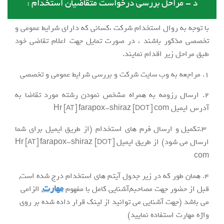
د - مراحل بررسی درخواست متقاضیان استخدام :
با توجه به روال استخدام شرکت ،کسانی که دارای شرایط عمومی و
تخصصی مذکور باشند ، در صورت تمایل جهت اعلام تقاضی خود
طبق مراحل زیر اقدام نمایند.
1. مراجعه به وب سایت شرکت و بررسی شرایط عمومی و تخصصی
2. ارسال رزومه به همراه مشخص نمودن رشته مورد تقاضا به
آدرس ایمیل
com
farapox-shiraz
Hr
[AT]
[DOT]
3.تکمیل و ارسال فرم های استخدام (از طریق ایمیل برای شما
ارسال می شود) از طریق ایمیل
farapox-shiraz
Hr
[AT]
[DOT]
com
4. همان طور که در زیر جدول آیتم های استخدام درج شده است,
مهارت
قبل از حضور جهت مصاحبه,آشنایی کامل با مفهوم
, الزامی
می باشد (جهت آشنایی می توانید از لینک قرار داده شده بر روی
واژه مهارت استفاده نمایید)