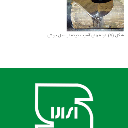
شکل (7). لوله های آسیب دیده از محل جوش