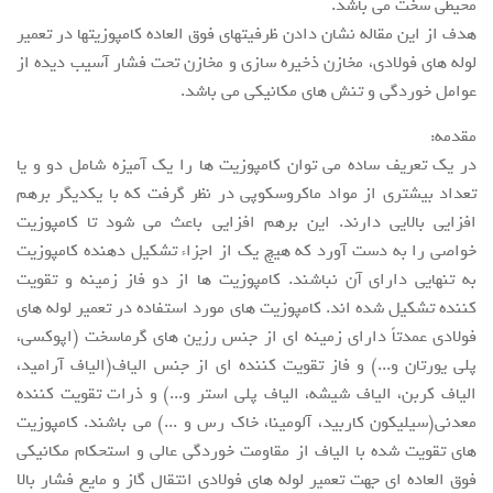
محیطی سخت می باشد.
هدف از این مقاله نشان دادن ظرفیتهای فوق العاده کامپوزیتها در تعمیر
لوله های فولادی، مخازن ذخیره سازی و مخازن تحت فشار آسیب دیده از
عوامل خوردگی و تنش های مکانیکی می باشد.
مقدمه:
در یک تعریف ساده می توان کامپوزیت ها را یک آمیزه شامل دو و یا
تعداد بیشتری از مواد ماکروسکوپی در نظر گرفت که با یکدیگر برهم
افزایی بالایی دارند. این برهم افزایی باعث می شود تا کامپوزیت
خواصی را به دست آورد که هیچ یک از اجزاء تشکیل دهنده کامپوزیت
به تنهایی دارای آن نباشند. کامپوزیت ها از دو فاز زمینه و تقویت
کننده تشکیل شده اند. کامپوزیت های مورد استفاده در تعمیر لوله های
فولادی عمدتاً دارای زمینه ای از جنس رزین های گرماسخت (اپوکسی،
پلی یورتان و...) و فاز تقویت کننده ای از جنس الیاف(الیاف آرامید،
الیاف کربن، الیاف شیشه، الیاف پلی استر و...) و ذرات تقویت کننده
معدنی(سیلیکون کاربید، آلومینا، خاک رس و ...) می باشند. کامپوزیت
های تقویت شده با الیاف از مقاومت خوردگی عالی و استحکام مکانیکی
فوق العاده ای جهت تعمیر لوله های فولادی انتقال گاز و مایع فشار بالا