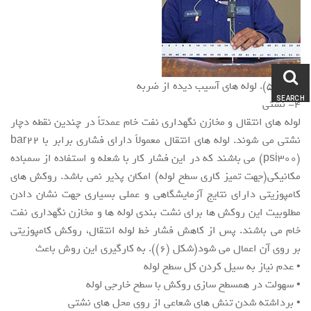
شکل (5). لوله های آسیب دیده از ضربه
SEARCH
4- نشتی
لوله های انتقال و مخازن نگهداری نفت خام عمدتاً در چندین نقطه دچار
نشتی می شوند. لوله های انتقال معمولاً دارای فشاری برابر با bar22
(psi300) می باشند که در این فشار کار با شعله و استفاده از سمباده
مکانیکی(جهت تمیز کاری سطح لوله) امکان پذیر نمی باشد. روکش های
کامپوزیتی دارای نتایج آزمایشگاهی و عملی بسیاری جهت نشان دادن
مطلوبیت این روکش ها برای نشت بندی لوله ها و مخازن نگهداری نفت
خام می باشند. پس از کاهش فشار خط لوله انتقال، روکش کامپوزیتی
بر روی آن اعمال می شود(شکل (6)). به کارگیری این روش باعث
• عدم نیاز به سیل کردن کل سطح لوله
• سهولت در همسطح سازی روکش با سطح خارجی لوله
• برداشته شدن تنش های شعاعی از روی محل های نشتی